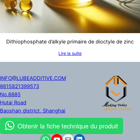
Dithiophosphate d’alkyle primaire de dioctyle de zinc
Lire la suite
INFO@LUBEADDITIVE.COM
8615821399573
No.8885
Hutai Road
Baoshan district
,
Shanghai
Obtenir la fiche technique du produit
WhatsApp
YouTube
Mail
LinkedIn