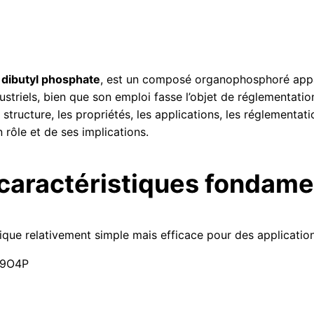
é
dibutyl phosphate
, est un composé organophosphoré appar
striels, bien que son emploi fasse l’objet de réglementatio
structure, les propriétés, les applications, les réglementat
rôle et de ses implications.
 caractéristiques fondame
que relativement simple mais efficace pour des application
19
O
4
P