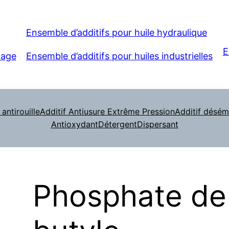
Ensemble d’additifs pour huile hydraulique
E
nage
Ensemble d’additifs pour huiles industrielles
 antirouille
Additif Antiusure Extrême Pression
Additif désému
Antioxydant
Détergent
Dispersant
Phosphate de