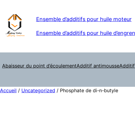
Ensemble d’additifs pour huile moteur
Ensemble d’additifs pour huile d’engre
Abaisseur du point d’écoulement
Additif antimousse
Additif
Accueil
/
Uncategorized
/ Phosphate de di-n-butyle