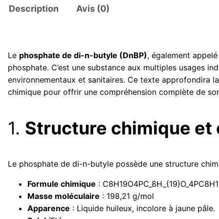
Description
Avis (0)
Le
phosphate de di-n-butyle (DnBP)
, également appel
phosphate. C’est une substance aux multiples usages indu
environnementaux et sanitaires. Ce texte approfondira la 
chimique pour offrir une compréhension complète de son 
1.
Structure chimique et
Le phosphate de di-n-butyle possède une structure chimi
Formule chimique
:
C8H19O4PC_8H_{19}O_4P
C
8
H
Masse moléculaire
: 198,21 g/mol
Apparence
: Liquide huileux, incolore à jaune pâle.