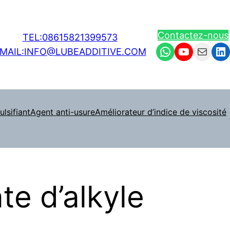
Contactez-nous
TEL:08615821399573
WhatsApp
YouTube
Mail
Li
MAIL:INFO@LUBEADDITIVE.COM
lsifiant
Agent anti-usure
Améliorateur d’indice de viscosité
te d’alkyle