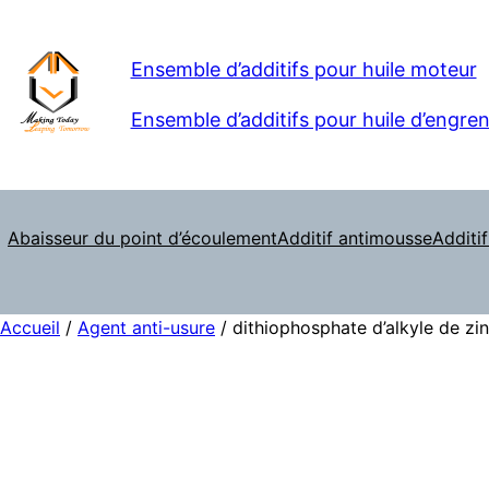
Ensemble d’additifs pour huile moteur
Ensemble d’additifs pour huile d’engre
Abaisseur du point d’écoulement
Additif antimousse
Additif
Accueil
/
Agent anti-usure
/ dithiophosphate d’alkyle de zi