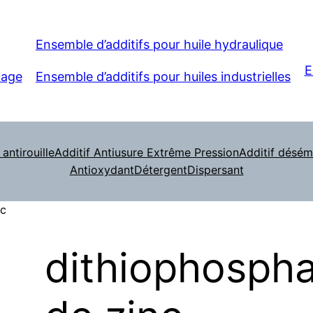
Ensemble d’additifs pour huile hydraulique
E
nage
Ensemble d’additifs pour huiles industrielles
 antirouille
Additif Antiusure Extrême Pression
Additif désému
Antioxydant
Détergent
Dispersant
nc
dithiophospha