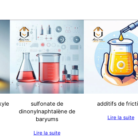
kyle
sulfonate de
additifs de frict
dinonylnaphtalène de
Lire la suite
baryums
Lire la suite