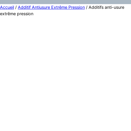
Accueil
/
Additif Antiusure Extrême Pression
/ Additifs anti-usure
extrême pression