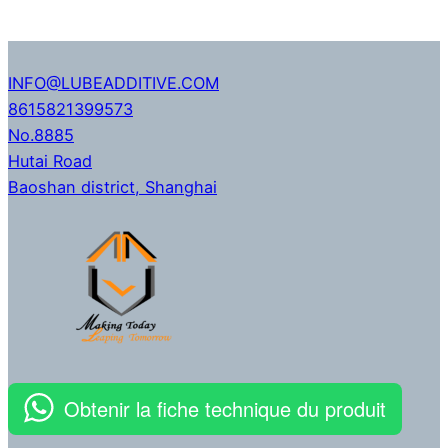
INFO@LUBEADDITIVE.COM
8615821399573
No.8885
Hutai Road
Baoshan district
,
Shanghai
Obtenir la fiche technique du produit