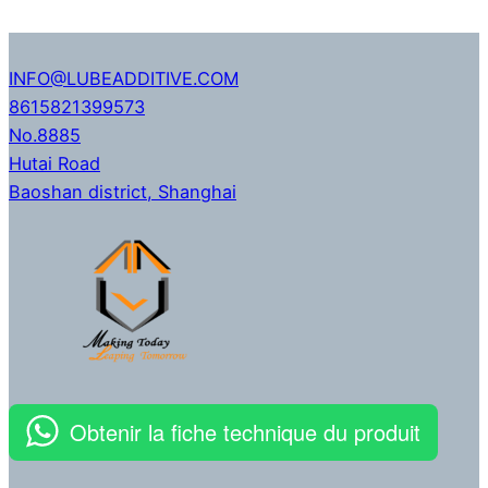
INFO@LUBEADDITIVE.COM
8615821399573
No.8885
Hutai Road
Baoshan district
,
Shanghai
Obtenir la fiche technique du produit